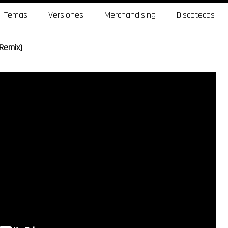
Temas
Versiones
Merchandising
Discotecas
Remix)