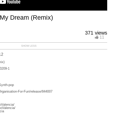
 My Dream (Remix)
371 views
11
SHOW LESS
12
ix)
23209-1
Synth-pop
rganisation-For-Fun/release/844007
Valencia/
oValencia/
cia