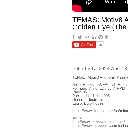
TEMAS: Motiv8 A
Golden Eye (The
Published at 2023, April 13
TEMAS: Motiv8 And Kym Mazelle 
Sello: Eternal – WEA027T, Eterna
Formato: Vinilo, 12", 33 ⅓ RPM
País: UK
Publicado: 11 dic 1995
Género: Electronic
Estilo: Euro House
https://www.discogs.com/es/rel
WEB:
http://www.technovalencia.com/
https://www.facebook.com/Techno