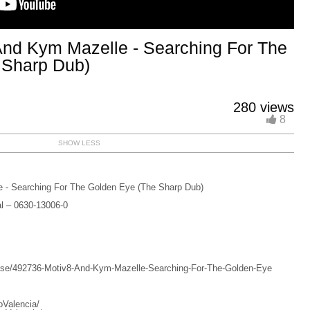
nd Kym Mazelle - Searching For The
 Sharp Dub)
280 views
8
SHOW LESS
- Searching For The Golden Eye (The Sharp Dub)
l – 0630-13006-0
ease/492736-Motiv8-And-Kym-Mazelle-Searching-For-The-Golden-Eye
Valencia/