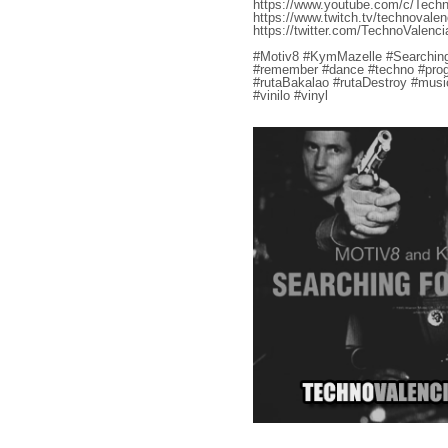
https://www.youtube.com/c/Techn
https://www.twitch.tv/technovalen
https://twitter.com/TechnoValenci
#Motiv8 #KymMazelle #Searchi
#remember #dance #techno #prog
#rutaBakalao #rutaDestroy #mus
#vinilo #vinyl