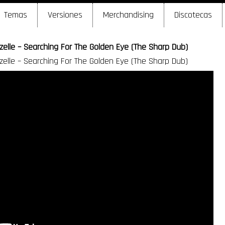
Temas
Versiones
Merchandising
Discotecas
lle – Searching For The Golden Eye (The Sharp Dub)
lle – Searching For The Golden Eye (The Sharp Dub)