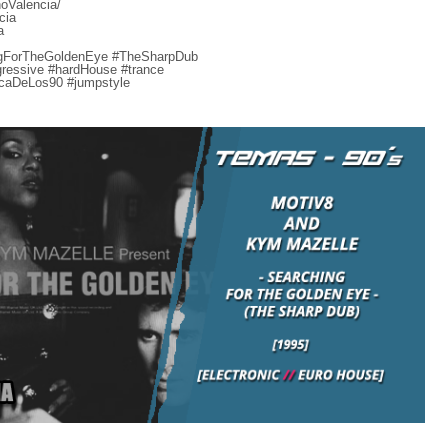
oValencia/
cia
a
ngForTheGoldenEye #TheSharpDub
ressive #hardHouse #trance
icaDeLos90 #jumpstyle