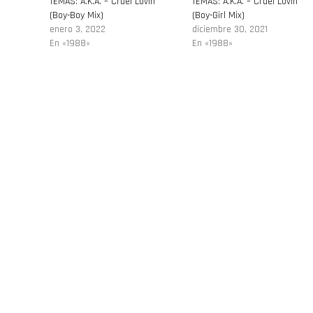
TEMAS: A.K.A. – Cruel Lovin’
TEMAS: A.K.A. – Cruel Lovin’
(Boy-Boy Mix)
(Boy-Girl Mix)
enero 3, 2022
diciembre 30, 2021
En «1988»
En «1988»