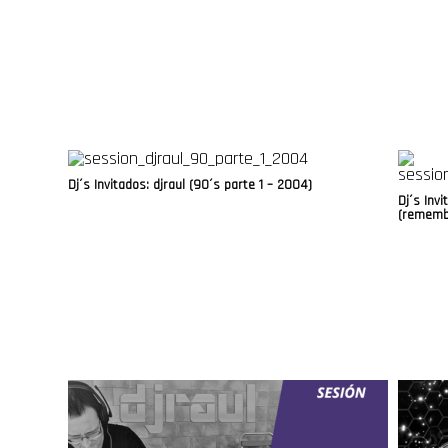
Dj´s Invitados: djraul (90´s parte 1 – 2004)
Dj´s Inv
(remembe