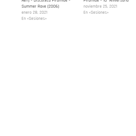
Aeri) – Discoteca Piramide –
Piramide – 10º Aniversario
Summer Rave (2006)
noviembre 25, 2021
enero 28, 2021
En «Sesiones»
En «Sesiones»