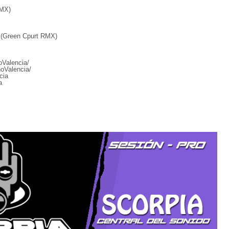
RMX)
d (Green Cpurt RMX)
Valencia/
oValencia/
cia
a