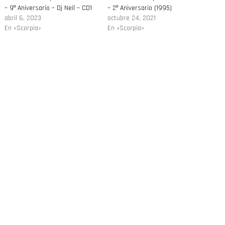
– 9º Aniversario – Dj Neil – CD1
– 2º Aniversario (1995)
abril 6, 2023
octubre 24, 2021
En «Scorpia»
En «Scorpia»