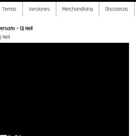
Temas
Versiones
Merchandising
Discotecas
rsario – Dj Neil
 Neil