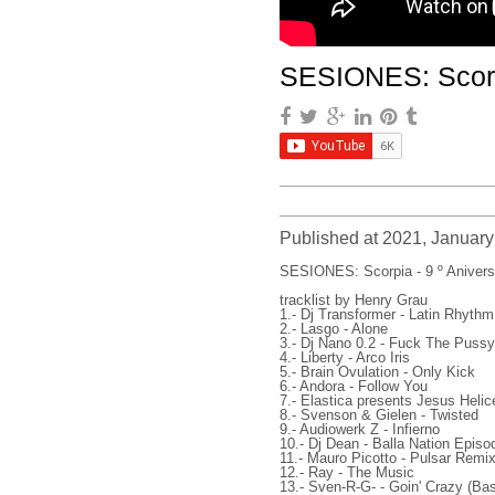
SESIONES: Scorpia
Published at 2021, January
SESIONES: Scorpia - 9 º Aniversar
tracklist by Henry Grau
1.- Dj Transformer - Latin Rhythm
2.- Lasgo - Alone
3.- Dj Nano 0.2 - Fuck The Pussy
4.- Liberty - Arco Iris
5.- Brain Ovulation - Only Kick
6.- Andora - Follow You
7.- Elastica presents Jesus Helice
8.- Svenson & Gielen - Twisted
9.- Audiowerk Z - Infierno
10.- Dj Dean - Balla Nation Episo
11.- Mauro Picotto - Pulsar Remi
12.- Ray - The Music
13.- Sven-R-G- - Goin' Crazy (B