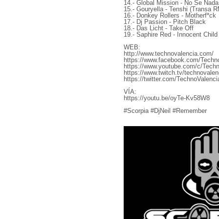
14.- Global Mission - No Se Nada
15.- Gouryella - Tenshi (Transa 
16.- Donkey Rollers - Motherf*ck
17.- Dj Passion - Pitch Black
18.- Das Licht - Take Off
19.- Saphire Red - Innocent Chil
WEB:
http://www.technovalencia.com/
https://www.facebook.com/Techno
https://www.youtube.com/c/Techn
https://www.twitch.tv/technovalen
https://twitter.com/TechnoValenci
VÍA:
https://youtu.be/oyTe-Kv58W8
#Scorpia #DjNeil #Remember