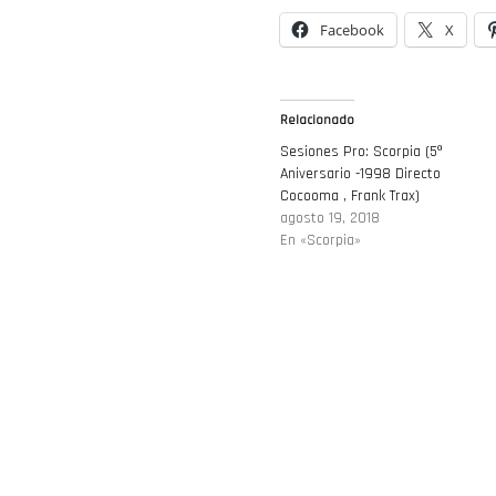
Facebook
X
Relacionado
Sesiones Pro: Scorpia (5º
Aniversario -1998 Directo
Cocooma , Frank Trax)
agosto 19, 2018
En «Scorpia»