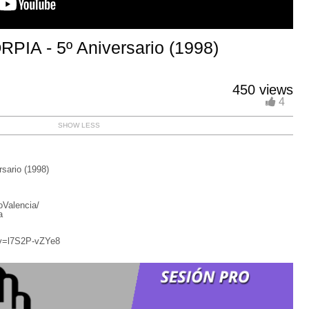
IA - 5º Aniversario (1998)
450 views
4
SHOW LESS
ario (1998)
Valencia/
a
?v=l7S2P-vZYe8