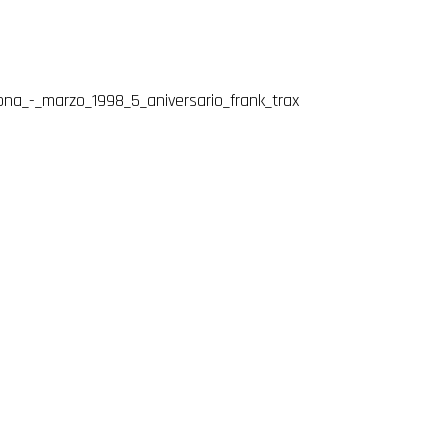
ona_-_marzo_1998_5_aniversario_frank_trax