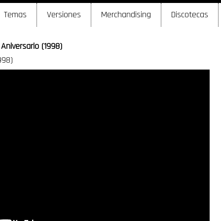
Temas
Versiones
Merchandising
Discotecas
Aniversario (1998)
998)