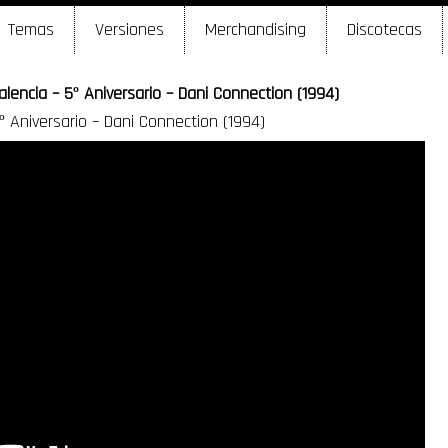
Temas
Versiones
Merchandising
Discotecas
alencia – 5º Aniversario – Dani Connection (1994)
º Aniversario – Dani Connection (1994)