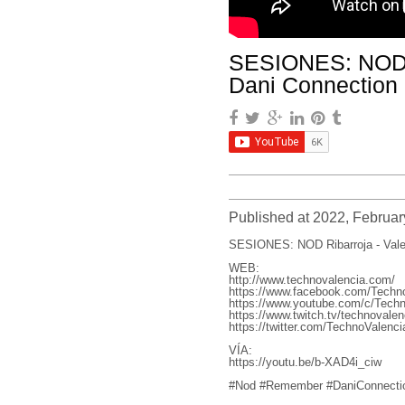
SESIONES: NOD Ri
Dani Connection 
Published at 2022, Februar
SESIONES: NOD Ribarroja - Valenc
WEB:
http://www.technovalencia.com/
https://www.facebook.com/Techno
https://www.youtube.com/c/Techn
https://www.twitch.tv/technovalen
https://twitter.com/TechnoValenci
VÍA:
https://youtu.be/b-XAD4i_ciw
#Nod #Remember #DaniConnecti