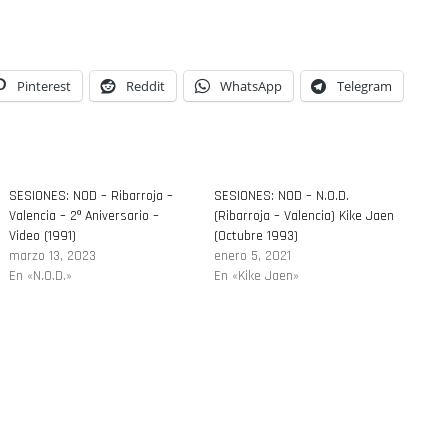
Pinterest
Reddit
WhatsApp
Telegram
SESIONES: NOD – Ribarroja –
SESIONES: NOD – N.O.D.
Valencia – 2º Aniversario –
(Ribarroja – Valencia) Kike Jaen
Video (1991)
(Octubre 1993)
marzo 13, 2023
enero 5, 2021
En «N.O.D.»
En «Kike Jaen»