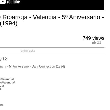
barroja - Valencia - 5º Aniversario -
(1994)
749 views
21
SHOW LESS
y 12
ia - 5º Aniversario - Dani Connection (1994)
Valencia/
oValencia/
cia
a
on