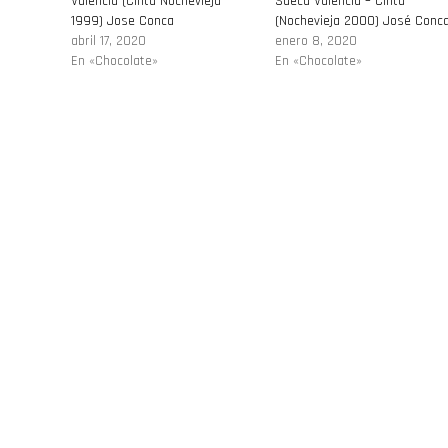
Valencia (Cinta Nochevieja
Sueca Valencia – Cinta
1999) Jose Conca
(Nochevieja 2000) José Conc
abril 17, 2020
enero 8, 2020
En «Chocolate»
En «Chocolate»