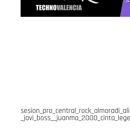
sesion_pro_central_rock_almoradi_al
_javi_boss__juanma_2000_cinta_legen