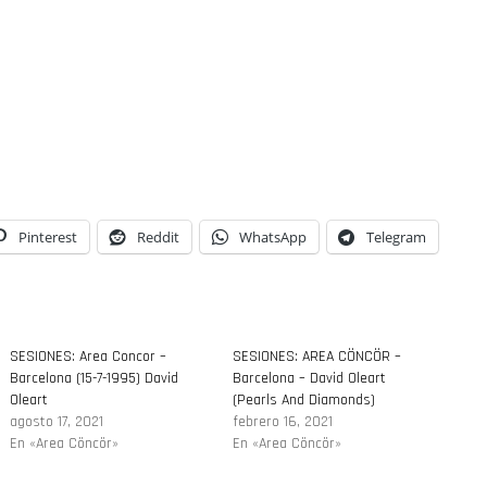
Pinterest
Reddit
WhatsApp
Telegram
SESIONES: Area Concor –
SESIONES: AREA CÖNCÖR –
Barcelona (15-7-1995) David
Barcelona – David Oleart
Oleart
(Pearls And Diamonds)
agosto 17, 2021
febrero 16, 2021
En «Area Cöncör»
En «Area Cöncör»