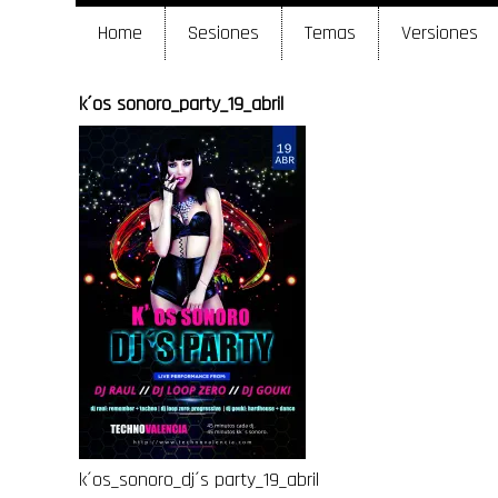
Home
Sesiones
Temas
Versiones
k´os sonoro_party_19_abril
k´os_sonoro_dj´s party_19_abril