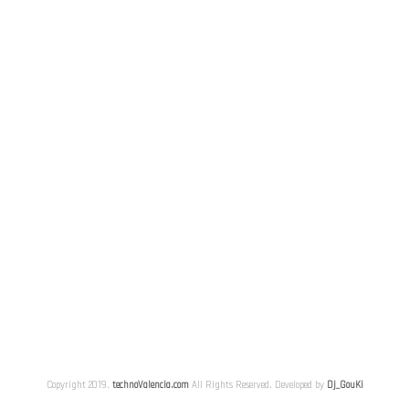
Copyright 2019.
technoValencia.com
All Rights Reserved. Developed by
Dj_GouKi